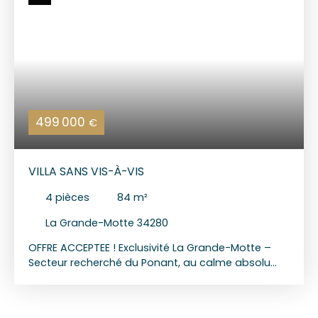
499 000
€
VILLA SANS VIS-À-VIS
4
pièces
84
m²
La Grande-Motte 34280
OFFRE ACCEPTEE ! Exclusivité La Grande-Motte –
Secteur recherché du Ponant, au calme absolu
Dans l'un des quartiers les plus prisés de La
Grande-Motte, à quelques pas du golf, des
espaces verts et des plages, découvrez cette