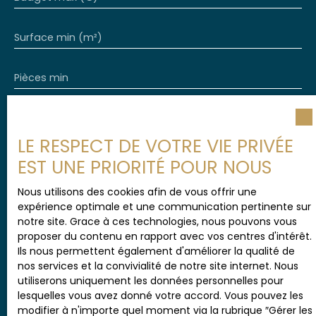
Surface min (m²)
Pièces min
J'accepte le traitement de mes données
personnelles conformément au RGPD. Si vous ne
LE RESPECT DE VOTRE VIE PRIVÉE
souhaitez pas faire l'objet de prospection
EST UNE PRIORITÉ POUR NOUS
commerciale par voie téléphonique, vous pouvez
vous inscrire gratuitement sur la liste d'opposition
au démarchage téléphonique, prévu par l'article
Nous utilisons des cookies afin de vous offrir une
L223-1 du code de la consommation, sur le site
expérience optimale et une communication pertinente sur
Internet www.bloctel.gouv.fr ou par courrier
notre site. Grace à ces technologies, nous pouvons vous
adressé à :
proposer du contenu en rapport avec vos centres d'intérêt.
Ils nous permettent également d'améliorer la qualité de
Société Worldline, Service Bloctel, CS 61311, 41013
nos services et la convivialité de notre site internet. Nous
BLOIS CEDEX.
utiliserons uniquement les données personnelles pour
lesquelles vous avez donné votre accord. Vous pouvez les
Pour en savoir plus sur le traitement de vos
modifier à n'importe quel moment via la rubrique ″Gérer les