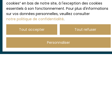
données personnelles, veuillez consulter notre
cookies″ en bas de notre site, à l'exception des cookies
politique de confidentialité
.
essentiels à son fonctionnement. Pour plus d'informations
sur vos données personnelles, veuillez consulter
notre politique de confidentialité
.
Tout accepter
Tout refuser
Recevoir des annonces
Personnaliser
JE RECHERCHE UN BIEN
Vente appartement Montpellier (34000)
Vente maison Castelnau-le-Lez (34170)
Vente maison Lattes (34970)
Vente maison Montpellier (34000)
Vente maison Saint-Clément-de-Rivière (34980)