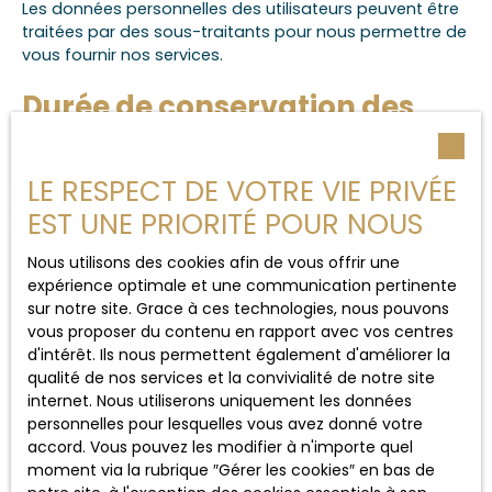
Les données personnelles des utilisateurs peuvent être
traitées par des sous-traitants pour nous permettre de
vous fournir nos services.
Durée de conservation des
données
LE RESPECT DE VOTRE VIE PRIVÉE
Nous conservons vos données uniquement le temps
nécessaire pour les finalités poursuivies, conformément
EST UNE PRIORITÉ POUR NOUS
aux prescriptions légales.
Nous utilisons des cookies afin de vous offrir une
Droits des utilisateurs
expérience optimale et une communication pertinente
sur notre site. Grace à ces technologies, nous pouvons
vous proposer du contenu en rapport avec vos centres
Conformément à la réglementation européenne et à la
d'intérêt. Ils nous permettent également d'améliorer la
loi Informatique et libertés du 6 janvier 1978, les
qualité de nos services et la convivialité de notre site
internautes dont les données personnelles sont traitées
internet. Nous utiliserons uniquement les données
par la société Pavlova Immobilier ont le droit d’accéder
personnelles pour lesquelles vous avez donné votre
à leurs données et le droit de demander la rectification,
accord. Vous pouvez les modifier à n'importe quel
la mise à jour et la suppression de leurs données
moment via la rubrique ″Gérer les cookies″ en bas de
personnelles en