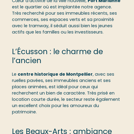
indépendance, au coeur de l'un des quartiers les
Cœur d’activité de la ville nouvelle,
Port Marianne
plus prisés de Montpellier. A proximité immédiate
est le quartier où est implantée notre agence.
du Bassin Jacques Coeur, du parc Charpak, des
Très recherché pour ses immeubles récents, ses
commerces et du tramway, elle offre un cadre de
commerces, ses espaces verts et sa proximité
vie aussi pratique que privilégié. Un garage en
avec le tramway, il séduit aussi bien les jeunes
sous-sol vient compléter ce bien. Proche : Port
actifs que les familles ou les investisseurs.
Marianne, Bassin Jacques Coeur, Parc Charpak, La
Lironde, Le lez, Antigone, Odysseum, Polygone,
L’Écusson : le charme de
Lattes, Boirargues, Pérols, Carnon, Palavas,
Castelnau le Lez, Gare Sud de France
l’ancien
Le
centre historique de Montpellier
, avec ses
ruelles pavées, ses immeubles anciens et ses
places animées, est idéal pour ceux qui
recherchent un bien de caractère. Très prisé en
location courte durée, le secteur reste également
un excellent choix pour les amoureux du
patrimoine.
Les Beaux-Arts : ambiance