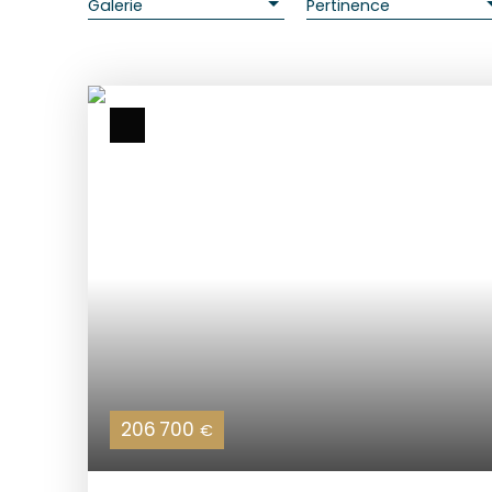
Galerie
Pertinence
206 700
€