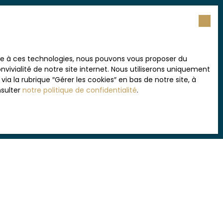
Type de bien
Localisation
Appartement
Mauguio (34130)
Surface min (m²)
Pièces min
ace à ces technologies, nous pouvons vous proposer du
vivialité de notre site internet. Nous utiliserons uniquement
ement de mes données personnelles conformément
 la rubrique ″Gérer les cookies″ en bas de notre site, à
souhaitez pas faire l'objet de prospection
nsulter
notre politique de confidentialité
.
e téléphonique, vous pouvez vous inscrire
 liste d'opposition au démarchage téléphonique,
L223-1 du code de la consommation, sur le site
.gouv.fr ou par courrier adressé à :
rvice Bloctel, CS 61311, 41013 BLOIS CEDEX.
sur le traitement de vos données personnelles,
otre
politique de confidentialité
.
Recevoir des annonces