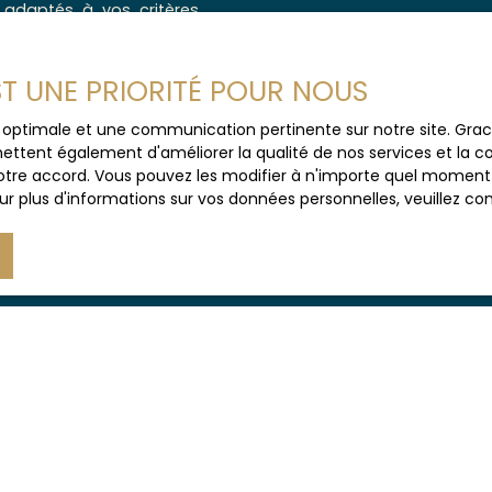
adaptés à vos critères.
Type d'offre
nalisé et une sélection
Vente
EST UNE PRIORITÉ POUR NOUS
Budget max (€)
ce optimale et une communication pertinente sur notre site. Gr
ettent également d'améliorer la qualité de nos services et la con
J'accepte le trait
tre accord. Vous pouvez les modifier à n'importe quel moment via
au RGPD. Si vous ne 
r plus d'informations sur vos données personnelles, veuillez co
commerciale par voi
gratuitement sur la
prévu par l'article 
Internet www.bloctel
Société Worldline, Se
Pour en savoir plus 
veuillez consulter n