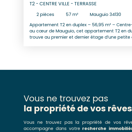
T2 - CENTRE VILLE - TERRASSE
2
pièces
57
m²
Mauguio 34130
Appartement T2 en duplex – 56,95 m² – Centre-
au cœur de Mauguio, cet appartement T2 en du
trouve au premier et dernier étage d’une petite 
calme et intimité. Il se compose d’un espace de
chambre à l'étage ainsi qu'un coin bureau en me
bains, ainsi que de deux toilettes, apportant un
quotidien. Deux extérieurs complètent le bien et
agréablement de l’extérieur. Les menuiseries so
assurent une bonne isolation thermique et pho
est en bon état général et ne nécessite pas de
L’emplacement central permet un accès rapide
commerces et services, facilitant la vie quotidie
Vous ne trouvez pas
actuellement loué en bail mobilité et sera libre l
la propriété de vos rêves
Vous ne trouvez pas la propriété de vos rêv
accompagne dans votre
recherche immobilièr