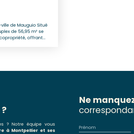
ville de Mauguio Situé
plex de 56,95 m² se
copropriété, offrant
 vie lumineux, d’une
zzanine, d’une salle de
 réel confort au
 permettent de profiter
nt en double vitrage
nique. L’appartement
 travaux immédiats.
 à l’ensemble des
nne. Le bien est
Ne manquez
e 13 octobre 2026.
 ?
correspondan
es ? Notre équipe vous
Prénom
e à Montpellier et ses