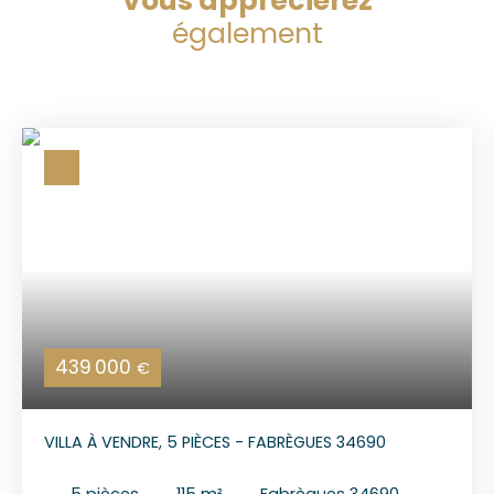
Vous apprécierez
également
439 000
€
VILLA À VENDRE, 5 PIÈCES - FABRÈGUES 34690
5
pièces
115
m²
Fabrègues 34690