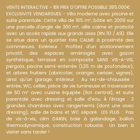
VENTE INTERACTIVE - 1ER PRIX D'OFFRE POSSIBLE 385.000€
EXCLUSIVITE VENDARGUES - Villa moderne avec piscine et
suite parentale. Cette villa de 165 m², bâtie en 2009 sur
une parcelle d'angle de 300 m², allie calme et praticité
avec un accès rapide aux grands axes (RN 113 / A9). Elle
se situe dans un quartier très CALME à proximité des
commerces. Extérieur : Profitez d'un stationnement
privatif, des espaces aménagés avec gazon
synthétique, terrasse en composite SANS VIS-A-VIS,
pergola, piscine semi-enterrée (1,35 m de profondeur),
et arbres fruitiers (abricotier, oranger, cerisier, vignes),
ainsi qu'un garage. Intérieur : Au rez-de-chaussée :
entrée, WC, cellier, pièce de vie lumineuse et traversante
de 60 m² avec cuisine équipée (îlot central), et suite
parentale avec dressing et salle d'eau. À l'étage : 3
grandes chambres avec rangements (dont une avec
dressing), salle de bains et WC séparé. LES PLUS : Pas
de vis-à-vis, clim DAIKIN, baie à galandage, ballon
thermodynamique, construction robuste. Un bien à
visiter sans tarder !