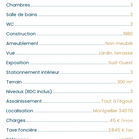
Chambres
3
Salle de bains
2
WC
2
Construction
1980
Ameublement
Non meublé
Vue
Jardin, terrasse
Exposition
Sud-Ouest
Stationnement intérieur
3
Terrain
300
m²
Niveaux (RDC inclus)
3
Assainissement
Tout à l'égout
Localisation
Montpellier 34070
Charges
45
€ /mois
Taxe foncière
2 845
€ /an