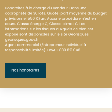
Honoraires à la charge du vendeur. Dans une
copropriété de 30 lots. Quote-part moyenne du budget
prévisionnel 550 €/an. Aucune procédure n'est en
cours. Classe énergie C, Classe climat C. Les
informations sur les risques auxquels ce bien est
exposé sont disponibles sur le site Géorisques :
georisques.gouv.fr.
Agent commercial (Entrepreneur individuel à
responsabilité limitée) • RSAC 880 821 046
Nos honoraires