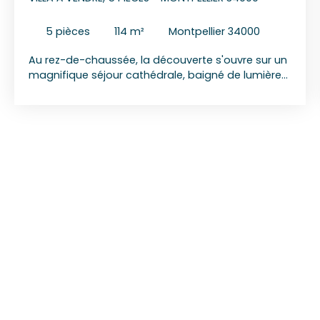
5
pièces
114
m²
Montpellier 34000
Au rez-de-chaussée, la découverte s'ouvre sur un
magnifique séjour cathédrale, baigné de lumière
grâce à sa hauteur sous plafond remarquable,
offrant une sensation immédiate d'espace et de
standing. La cuisine indépendante complète cet
espace de vie avec fonctionnalité et élégance. Un
WC vient parfaire ce niveau. Dans le
prolongement, une terrasse exceptionnelle de 103
m² s'impose comme une véritable pièce de vie
extérieure, idéale pour recevoir et profiter d'un
cadre de vie privilégié. Le premier étage accueille
une chambre confortable ainsi qu'un espace
bibliothèque, parfait pour un coin lecture ou un
bureau, offrant une athmosphère intimiste et
chaleureuse. Une salle d'eau complète cet étage.
Au deuxième étage, l'espace nuit se déploie avec
trois chambres, dont une disposant de son
dressing, offrant un confort optimal pour une vie