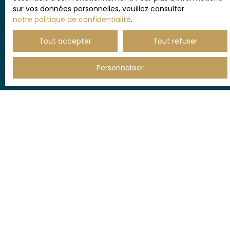
sur vos données personnelles, veuillez consulter
notre politique de confidentialité
.
Recevoir des annonces
Tout accepter
Tout refuser
Personnaliser
JE RECHERCHE UN BIEN
Vente appartement Montpellier (34000)
Vente maison Castelnau-le-Lez (34170)
Vente maison Lattes (34970)
Vente maison Montpellier (34000)
Vente maison Saint-Clément-de-Rivière (34980)
Vente appartement Castelnau-le-Lez (34170)