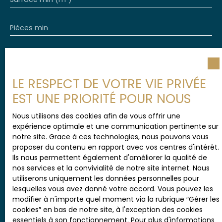
Pièces min
J'accepte le traitement de mes données
personnelles conformément au RGPD. Si vous ne
souhaitez pas faire l'objet de prospection
LE RESPECT DE VOTRE VIE PRIVÉE
commerciale par voie téléphonique, vous pouvez
EST UNE PRIORITÉ POUR NOUS
vous inscrire gratuitement sur la liste d'opposition
au démarchage téléphonique, prévu par l'article
Nous utilisons des cookies afin de vous offrir une
L223-1 du code de la consommation, sur le site
expérience optimale et une communication pertinente sur
Internet www.bloctel.gouv.fr ou par courrier
notre site. Grace à ces technologies, nous pouvons vous
adressé à :
proposer du contenu en rapport avec vos centres d'intérêt.
Ils nous permettent également d'améliorer la qualité de
Société Worldline, Service Bloctel, CS 61311, 41013
nos services et la convivialité de notre site internet. Nous
BLOIS CEDEX.
utiliserons uniquement les données personnelles pour
lesquelles vous avez donné votre accord. Vous pouvez les
Pour en savoir plus sur le traitement de vos
modifier à n'importe quel moment via la rubrique ″Gérer les
données personnelles, veuillez consulter notre
cookies″ en bas de notre site, à l'exception des cookies
politique de confidentialité
.
essentiels à son fonctionnement. Pour plus d'informations