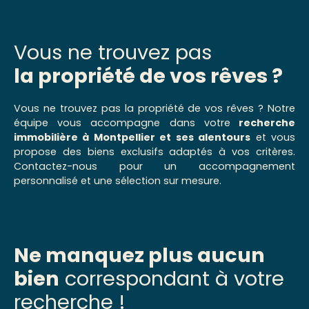
chambres, des rangements, une salle d’eau
fonctionnelle ainsi qu’une agréable exposition
ouest apportant une belle luminosité tout au long
Vous ne trouvez pas
de la journée. Une fois arrivé au dernier étage… le
charme opère immédiatement. La terrasse de 14
la propriété de vos rêves ?
m² dévoile une vue panoramique exceptionnelle
et totalement dégagée, véritable prolongement
Vous ne trouvez pas la propriété de vos rêves ? Notre
de l’espace de vie. Un cadre rare en centre-ville.
équipe vous accompagne dans votre
recherche
Appartement chaleureux, lumineux et plein de
immobilière à Montpellier et ses alentours
et vous
cachet, idéal en résidence principale, pied-à-terre
propose des biens exclusifs adaptés à vos critères.
ou investissement avec de faibles charges.
Contactez-nous pour un accompagnement
Contactez-moi pour davantage d’informations.
personnalisé et une sélection sur mesure.
Ne manquez plus aucun
bien
correspondant à votre
recherche !