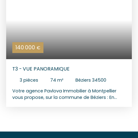
140 000
€
T3 - VUE PANORAMIQUE
3
pièces
74
m²
Béziers 34500
Votre agence Pavlova Immobilier à Montpellier
vous propose, sur la commune de Béziers : En
plein cœur de ville, à proximité immédiate des
commerces, restaurants et transports, découvrez
ce T3 de 74 m² niché au dernier étage d’un
immeuble Bourgeois. L’appartement offre une
belle pièce de vie lumineuse de 45 m² avec cuisine
ouverte entièrement aménagée et équipée, deux