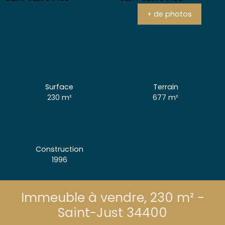
+ de photos
Surface
Terrain
230
m²
677
m²
Construction
1996
Immeuble à vendre, 230 m² -
Saint-Just 34400