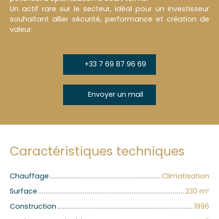
Un actif rare sur le secteur, idéal pour un investisseur
souhaitant allier sécurité, performance et création de
valeur.
+33 7 69 87 96 69
Envoyer un mail
Caractéristiques techniques
Chauffage
Climatisation
Surface
230
m²
Construction
1996