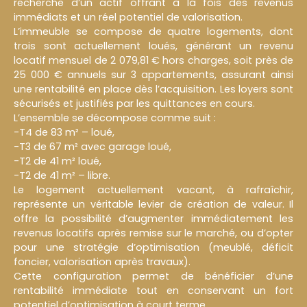
recherche d’un actif offrant à la fois des revenus
immédiats et un réel potentiel de valorisation.
L’immeuble se compose de quatre logements, dont
trois sont actuellement loués, générant un revenu
locatif mensuel de 2 079,81 € hors charges, soit près de
25 000 € annuels sur 3 appartements, assurant ainsi
une rentabilité en place dès l’acquisition. Les loyers sont
sécurisés et justifiés par les quittances en cours.
L’ensemble se décompose comme suit :
-T4 de 83 m² – loué,
-T3 de 67 m² avec garage loué,
-T2 de 41 m² loué,
-T2 de 41 m² – libre.
Le logement actuellement vacant, à rafraîchir,
représente un véritable levier de création de valeur. Il
offre la possibilité d’augmenter immédiatement les
revenus locatifs après remise sur le marché, ou d’opter
pour une stratégie d’optimisation (meublé, déficit
foncier, valorisation après travaux).
Cette configuration permet de bénéficier d’une
rentabilité immédiate tout en conservant un fort
potentiel d’optimisation à court terme.