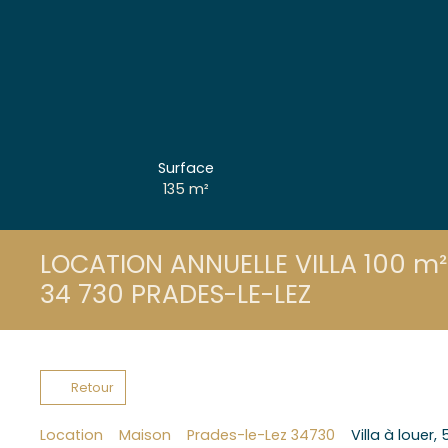
Surface
135
m²
LOCATION ANNUELLE VILLA 100 m²
34 730 PRADES-LE-LEZ
Retour
Location
Maison
Prades-le-Lez 34730
Villa à louer