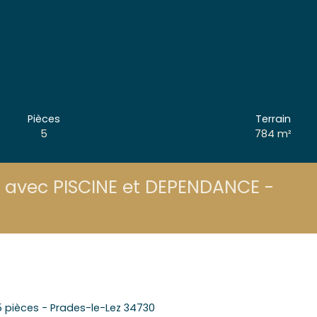
Pièces
Terrain
5
784
m²
 avec PISCINE et DEPENDANCE -
, 5 pièces - Prades-le-Lez 34730