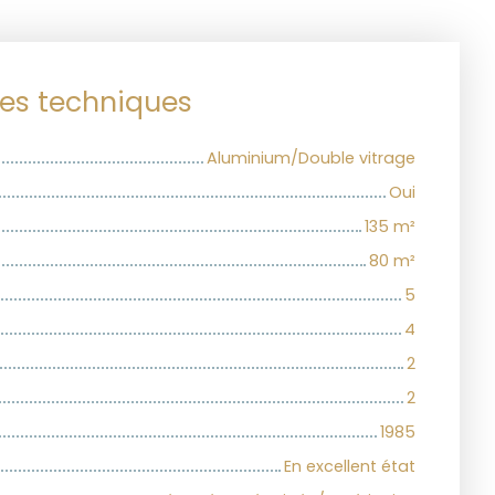
ues techniques
Aluminium/Double vitrage
Oui
135
m²
80
m²
5
4
2
2
1985
En excellent état