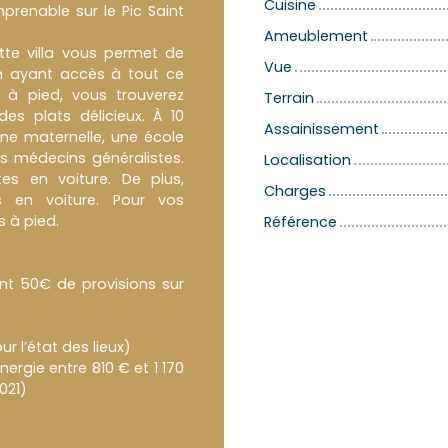
Cuisine
renable sur le Pic Saint
Ameublement
tte villa vous permet de
Vue
en ayant accès à tout ce
 à pied, vous trouverez
Terrain
es plats délicieux. À 10
Assainissement
ne maternelle, une école
rs médecins généralistes.
Localisation
tes en voiture. De plus,
Charges
s en voiture. Pour vos
s à pied.
Référence
nt 50€ de provisions sur
r l’état des lieux)
ergie entre 810 € et 1 170
021)