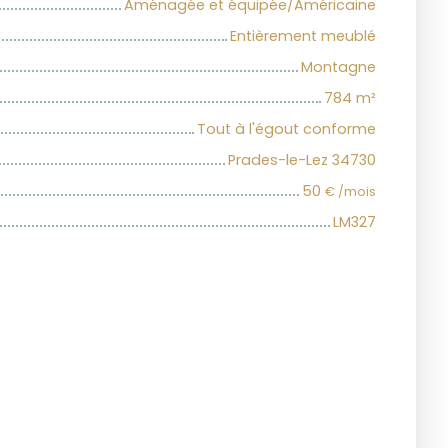
Aménagée et équipée/Américaine
Entièrement meublé
Montagne
784
m²
Tout à l'égout conforme
Prades-le-Lez 34730
50
€ /mois
LM327