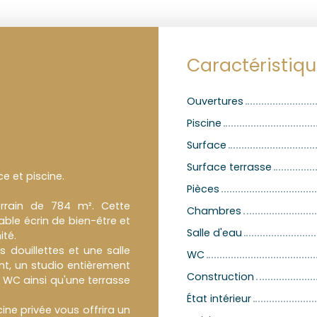
Caractéristiq
Ouvertures
Piscine
Surface
Surface terrasse
e et piscine.
Pièces
terrain de 784 m². Cette
Chambres
able écrin de bien-être et
Salle d'eau
ité.
douillettes et une salle
WC
t, un studio entièrement
Construction
 WC ainsi qu'une terrasse
État intérieur
cine privée vous offrira un