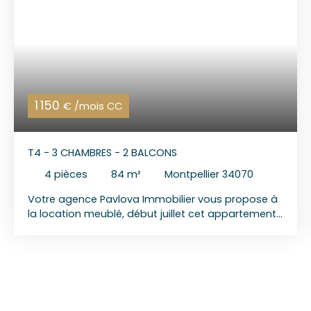
1 150
€ /mois CC
T4 - 3 CHAMBRES - 2 BALCONS
4
pièces
84
m²
Montpellier 34070
Votre agence Pavlova Immobilier vous propose à
la location meublé, début juillet cet appartement
T4 entièrement meublé de 84 m², situé au 2ème
étage d’un petit immeuble résidentiel de 3
appartements. L’appartement se compose : d’un
séjour lumineux ;de 3 chambres avec placard
;d’une cuisine aménagée et équipée ;d’une salle
d’eau ;d’un WC indépendant ;de 2 balcons avec