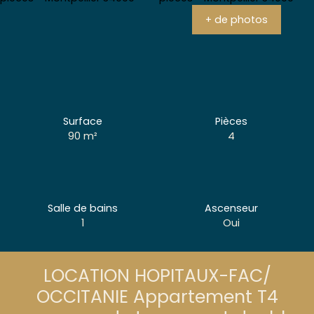
+ de photos
Surface
Pièces
90
m²
4
Salle de bains
Ascenseur
1
Oui
LOCATION HOPITAUX-FAC/
OCCITANIE Appartement T4