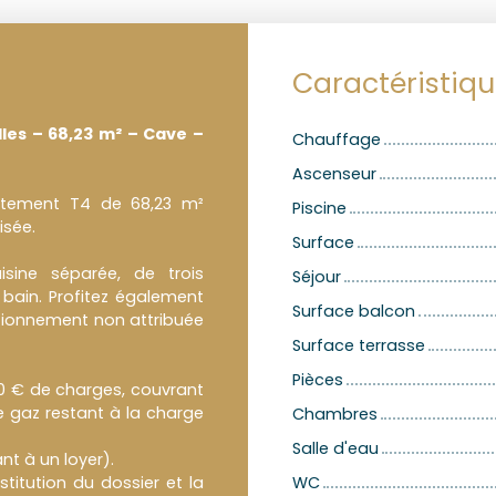
Caractéristiq
les – 68,23 m² – Cave –
Chauffage
Ascenseur
partement T4 de 68,23 m²
Piscine
isée.
Surface
isine séparée, de trois
Séjour
 bain. Profitez également
Surface balcon
tionnement non attribuée
Surface terrasse
Pièces
20 € de charges, couvrant
 le gaz restant à la charge
Chambres
Salle d'eau
nt à un loyer).
titution du dossier et la
WC