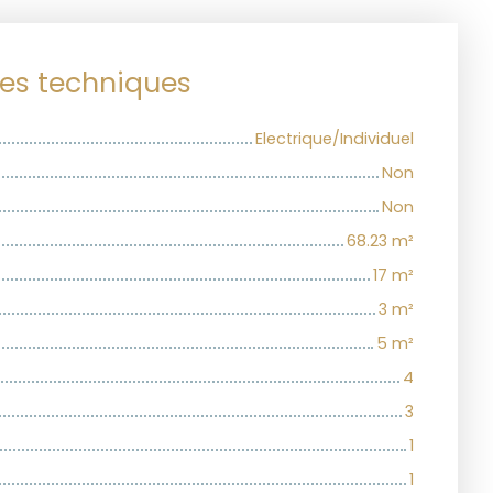
ues techniques
Electrique/Individuel
Non
Non
68.23
m²
17
m²
3
m²
5
m²
4
3
1
1