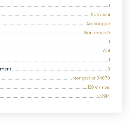
1
Rafraîchi
Aménagée
Non meublé
1
Oui
1
iment
3
Montpellier 34070
120
€ /mois
LA1914