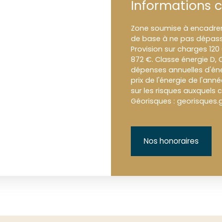
Informations 
Zone soumise à encadreme
de base à ne pas dépass
Provision sur charges 120
872 €. Classe énergie D,
dépenses annuelles d'éne
prix de l'énergie de l'ann
sur les risques auxquels c
Géorisques : georisques.g
Nos honoraires